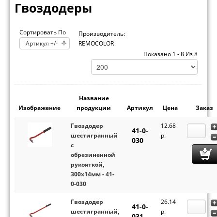
Гвоздодеры
Сортировать По
Производитель:
Артикул +/-
REMOCOLOR
Показано 1 - 8 Из 8
Название
Изображение
продукции
Артикул
Цена
Заказ
Гвоздодер
12.68
41-0-
шестигранный
p.
030
с
обрезиненной
рукояткой,
300х14мм - 41-
0-030
Гвоздодер
26.14
41-0-
шестигранный,
p.
031