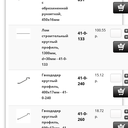
с
обрезиненной
рукояткой,
450х16мм
Лом
100.55
41-0-
строительный
p.
133
круглый
профиль,
1300мм,
d=30мм - 41-0-
133
Гвоздодер
15.12
41-0-
круглый
p.
240
профиль,
400х17мм - 41-
0-240
Гвоздодер
18.72
41-0-
круглый
p.
260
профиль,
600х17мм - 41-